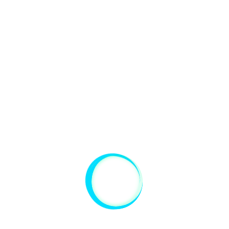
para as atividades práticas, em
cada mundo. Informo também
que o Heitor gostou das
aulas."
KARINA ZIELLE
"A primeira aula que ele fez foi
a de Inglês, uma das matérias
favoritas dele, e depois fomos
para português e as demais
matérias. O jogo é muito lúdico
e instiga a criança a querer
“jogar” cada vez mais (por ele
passava horas por dia), e as