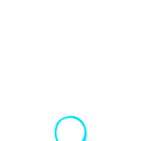
JOGO PARA HOBBY OU
COMERCIALIZAÇÃO
I
rg
(
s
Conheça a Linguagem Básica de
rá
Programação em Blocos que permite criar
,
Animações, Gráficos e Jogos de maneira
c
ra
simples e rápida através da potente
ferramenta: SCRATCH.
r
Faixa etária:
Fund. 2 – 6º a 9º Ano
o
Horário:
13:40 – 14:40
or
Semestre: R$660,00
(à vista)
ou em 6x de R$110,00
+ juros mercado pago