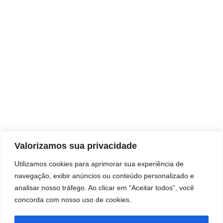
REDES SOCIAIS
Valorizamos sua privacidade
CONTATO
Utilizamos cookies para aprimorar sua experiência de
+55 (11) 97077-0660
navegação, exibir anúncios ou conteúdo personalizado e
contato@nexxblue.com
analisar nosso tráfego. Ao clicar em “Aceitar todos”, você
www.nexxblue.com
concorda com nosso uso de cookies.
09:00 - 18:00